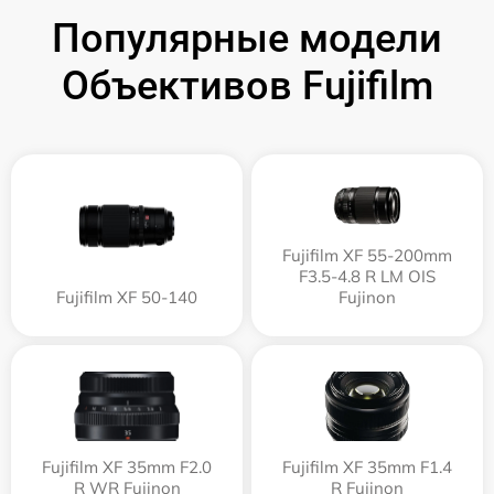
Популярные модели
Объективов Fujifilm
Fujifilm XF 55-200mm
F3.5-4.8 R LM OIS
Fujifilm XF 50-140
Fujinon
Fujifilm XF 35mm F2.0
Fujifilm XF 35mm F1.4
R WR Fujinon
R Fujinon