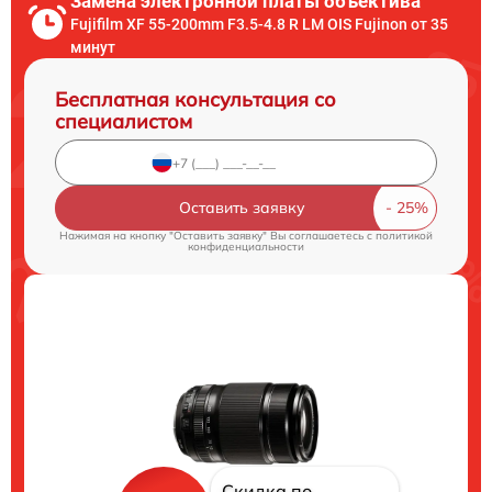
Замена электронной платы объектива
Fujifilm XF 55-200mm F3.5-4.8 R LM OIS Fujinon от 35
минут
Бесплатная консультация со
специалистом
Оставить заявку
Нажимая на кнопку "Оставить заявку" Вы соглашаетесь c
политикой
конфиденциальности
Скидка по