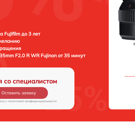
 Fujifilm до 3 лет
 желанию
бращения
F 35mm F2.0 R WR Fujinon от 35 минут
я со специалистом
Оставить заявку
есь c
политикой конфиденциальности