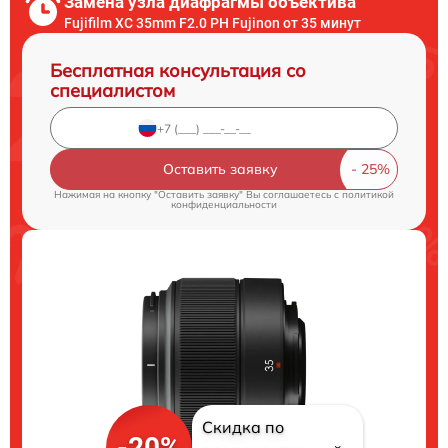
Замена узла диафрагмы объектива
Fujifilm XC 35mm F2.0 PH Fujinon от 35 минут
Бесплатная консультация со
специалистом
Оставить заявку
Нажимая на кнопку "Оставить заявку" Вы соглашаетесь c
политикой
конфиденциальности
Скидка по
-20%