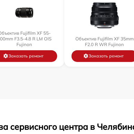
Объектив Fujifilm XF 55-
00mm F3.5-4.8 R LM OIS
Объектив Fujifilm XF 35mm
Fujinon
F2.0 R WR Fujinon
Заказать ремонт
Заказать ремонт
ва сервисного центра в Челябин