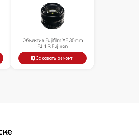
Объектив Fujifilm XF 35mm
F1.4 R Fujinon
Заказать ремонт
ске