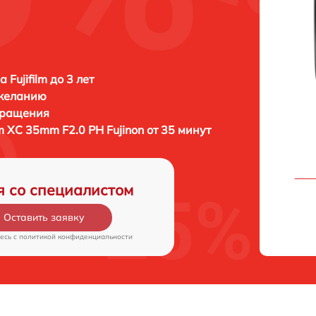
 Fujifilm до 3 лет
 желанию
бращения
ilm XC 35mm F2.0 PH Fujinon от 35 минут
я со специалистом
Оставить заявку
есь c
политикой конфиденциальности