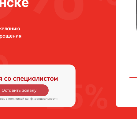
инске
 желанию
бращения
я со специалистом
Оставить заявку
есь c
политикой конфиденциальности