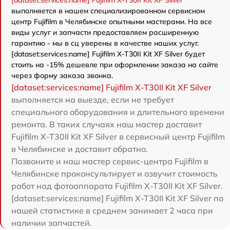
[dataset:services:name] Fujifilm X-T30II Kit XF Silver
выполняется в нашем специализированном сервисном
центр Fujifilm в Челябинске опытными мастерами. На все
виды услуг и запчасти предоставляем расширенную
гарантию - мы в сц уверены в качестве наших услуг.
[dataset:services:name] Fujifilm X-T30II Kit XF Silver будет
стоить на -15% дешевле при оформлении заказа на сайте
через форму заказа звонка.
[dataset:services:name] Fujifilm X-T30II Kit XF Silver
выполняется на выезде, если не требует
специального оборудования и длительного времени
ремонта. В таких случаях наш мастер доставит
Fujifilm X-T30II Kit XF Silver в сервисный центр Fujifilm
в Челябинске и доставит обратно.
Позвоните и наш мастер сервис-центра Fujifilm в
Челябинске проконсультирует и озвучит стоимость
работ над фотоаппарата Fujifilm X-T30II Kit XF Silver.
[dataset:services:name] Fujifilm X-T30II Kit XF Silver по
нашей статистике в среднем занимает 2 часа при
наличии запчастей.