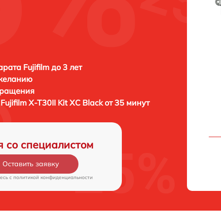
ата Fujifilm до 3 лет
 желанию
бращения
а
Fujifilm X-T30II Kit XC Black от 35 минут
я со специалистом
Оставить заявку
есь c
политикой конфиденциальности