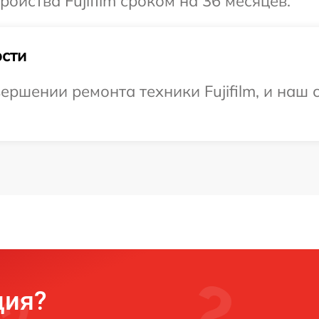
йства Fujifilm сроком на 36 месяцев.
сти
ршении ремонта техники Fujifilm, и наш 
ция?