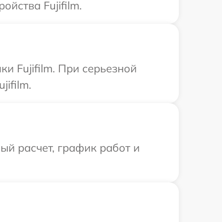
йства Fujifilm.
и Fujifilm. При серьезной
ifilm.
й расчет, график работ и