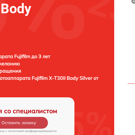
I Body
ата Fujifilm до 3 лет
 желанию
бращения
фотоаппарата
Fujifilm X-T30II Body Silver от
я со специалистом
Оставить заявку
есь c
политикой конфиденциальности