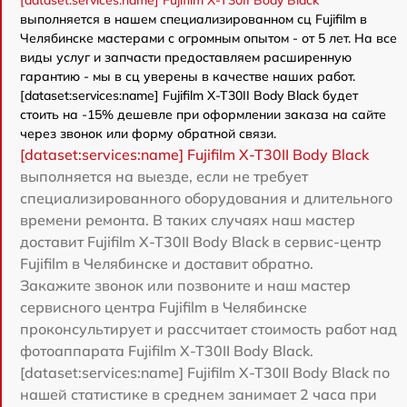
[dataset:services:name] Fujifilm X-T30II Body Black
выполняется в нашем специализированном сц Fujifilm в
Челябинске мастерами с огромным опытом - от 5 лет. На все
виды услуг и запчасти предоставляем расширенную
гарантию - мы в сц уверены в качестве наших работ.
[dataset:services:name] Fujifilm X-T30II Body Black будет
стоить на -15% дешевле при оформлении заказа на сайте
через звонок или форму обратной связи.
[dataset:services:name] Fujifilm X-T30II Body Black
выполняется на выезде, если не требует
специализированного оборудования и длительного
времени ремонта. В таких случаях наш мастер
доставит Fujifilm X-T30II Body Black в сервис-центр
Fujifilm в Челябинске и доставит обратно.
Закажите звонок или позвоните и наш мастер
сервисного центра Fujifilm в Челябинске
проконсультирует и рассчитает стоимость работ над
фотоаппарата Fujifilm X-T30II Body Black.
[dataset:services:name] Fujifilm X-T30II Body Black по
нашей статистике в среднем занимает 2 часа при