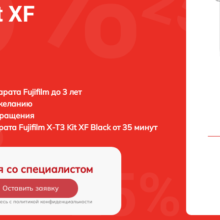
t XF
ата Fujifilm до 3 лет
 желанию
бращения
арата
Fujifilm X-T3 Kit XF Black от 35 минут
я со специалистом
Оставить заявку
есь c
политикой конфиденциальности