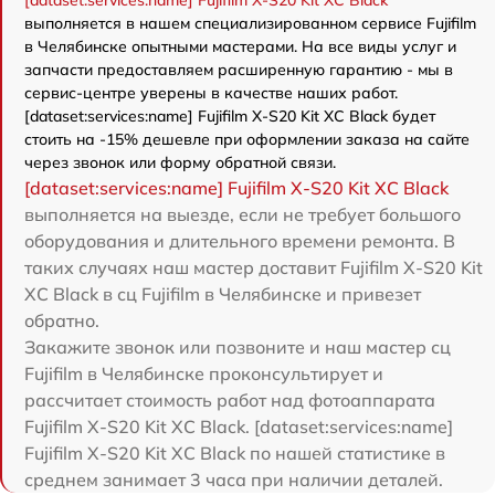
[dataset:services:name] Fujifilm X-S20 Kit XC Black
выполняется в нашем специализированном сервисе Fujifilm
в Челябинске опытными мастерами. На все виды услуг и
запчасти предоставляем расширенную гарантию - мы в
сервис-центре уверены в качестве наших работ.
[dataset:services:name] Fujifilm X-S20 Kit XC Black будет
стоить на -15% дешевле при оформлении заказа на сайте
через звонок или форму обратной связи.
[dataset:services:name] Fujifilm X-S20 Kit XC Black
выполняется на выезде, если не требует большого
оборудования и длительного времени ремонта. В
таких случаях наш мастер доставит Fujifilm X-S20 Kit
XC Black в сц Fujifilm в Челябинске и привезет
обратно.
Закажите звонок или позвоните и наш мастер сц
Fujifilm в Челябинске проконсультирует и
рассчитает стоимость работ над фотоаппарата
Fujifilm X-S20 Kit XC Black. [dataset:services:name]
Fujifilm X-S20 Kit XC Black по нашей статистике в
среднем занимает 3 часа при наличии деталей.