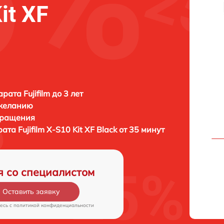
it XF
ата Fujifilm до 3 лет
 желанию
бращения
рата
Fujifilm X-S10 Kit XF Black от 35 минут
я со специалистом
Оставить заявку
есь c
политикой конфиденциальности