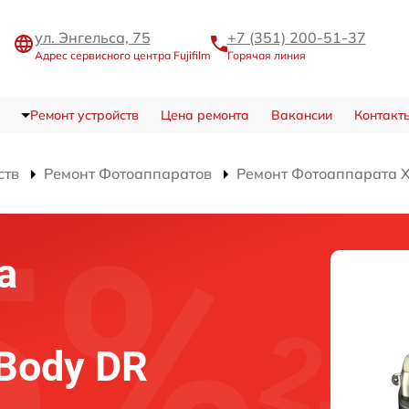
ул. Энгельса, 75
+7 (351) 200-51-37
Адрес сервисного центра Fujifilm
Горячая линия
Ремонт устройств
Цена ремонта
Вакансии
Контакт
ств
Ремонт Фотоаппаратов
Ремонт Фотоаппарата X
а
 Body DR