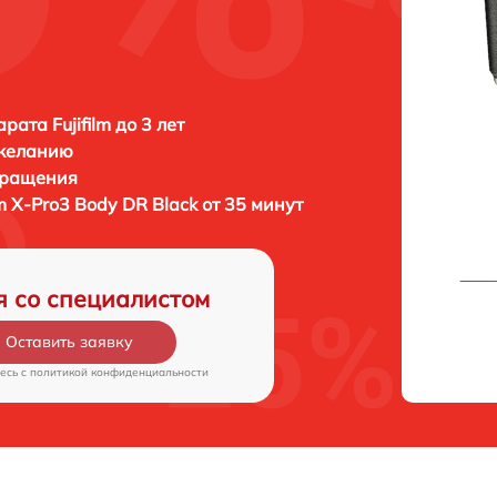
ата Fujifilm до 3 лет
 желанию
бращения
lm X-Pro3 Body DR Black от 35 минут
я со специалистом
Оставить заявку
есь c
политикой конфиденциальности