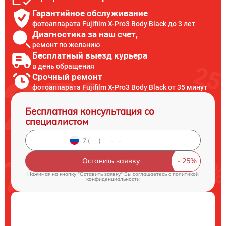
Гарантийное обслуживание
фотоаппарата Fujifilm X-Pro3 Body Black до 3 лет
Диагностика за наш счет,
ремонт по желанию
Бесплатный выезд курьера
в день обращения
Срочный ремонт
фотоаппарата Fujifilm X-Pro3 Body Black от 35 минут
Бесплатная консультация со
специалистом
Оставить заявку
Нажимая на кнопку "Оставить заявку" Вы соглашаетесь c
политикой
конфиденциальности