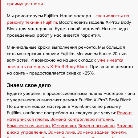
преимуществами
.
Мы ремонтируем Fujifilm. Наши мастера -
специалисты по
ремонту техники Fujifilm
. Восстановить модель X-Pro3 Body
Black для мастеров не будет новой задачей. На все виды
проведенных работ у нас имеется гарантия.
Минимальные сроки выполнения ремонта. Мы большая
сеть мастерских техники Fujifilm. Мы имеем более 20 тыс.
запчастей. И возможно на наших складах
уже имеется
запчасть на модель X-Pro3 Body Black
. При заказе ремонта
на сайте - предоставляется скидка -25%.
Знаем свое дело
Будьте уверены в профессионализме наших мастеров - они
с уверенностью выполнят ремонт Fujifilm X-Pro3 Body Black.
По данным наших мастеров в Челябинске по ремонту
Fujifilm, наиболее востребованы следующие услуги:
Ремонт
материнской платы
,
Замена контроллера питания
,
Комплексная чистка
,
Юстировка
,
Замена вспышки
,
Замена
диска управления
,
Замена линз
,
Замена задней панели
,