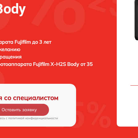
Body
ата Fujifilm до 3 лет
 желанию
бращения
фотоаппарата
Fujifilm X-H2S Body от 35
я со специалистом
Оставить заявку
есь c
политикой конфиденциальности